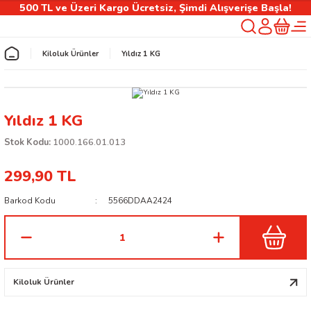
500 TL ve Üzeri Kargo Ücretsiz, Şimdi Alışverişe Başla!
Geri Dön
Kiloluk Ürünler
Yıldız 1 KG
rlık
Yıldız 1 KG
ılıfı
Stok Kodu:
1000.166.01.013
299,90 TL
 Kişiselleştirilebilir Ürünler
Barkod Kodu
5566DDAA2424
Kiloluk Ürünler