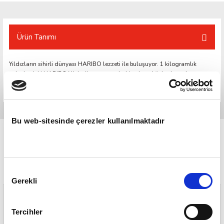
Ürün Tanımı
Yıldızların sihirli dünyası HARIBO lezzeti ile buluşuyor. 1 kilogramlık
paketlerdeki HARIBO Yıldız ile samanyolu hiç olmadığı kadar yakınınıza
geliyor.
Bu web-sitesinde çerezler kullanılmaktadır
Onay
Gerekli
Seçimi
Tercihler