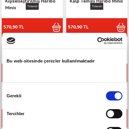
Kişiselleştirilmiş Haribo
Kalp Temalı Haribo Minis
Tükendi
Tükendi
Minis
570,90 TL
570,90 TL
HARIBO Tişört Beyaz
HARIBO Tişört Mavi
Bu web-sitesinde çerezler kullanılmaktadır
297,90 TL
297,90 TL
Onay
HARIBO Tişört Siyah 2
Haribo Plaj Havlusu
Gerekli
Seçimi
Tercihler
297,90 TL
999,00 TL