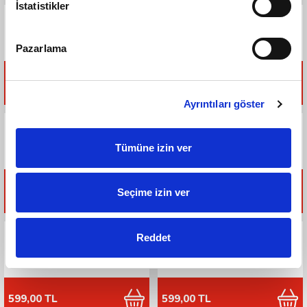
İstatistikler
Haribo Plaj Havlusu
Haribo Plaj Havlusu
Pazarlama
999,00 TL
999,00 TL
Ayrıntıları göster
HARIBO Tişört Siyah 3
HARIBO Tişört Siyah 1
Tümüne izin ver
297,90 TL
297,90 TL
Seçime izin ver
Haribo Plaj Şapkası
Haribo Plaj Şapkası
Reddet
Tükendi
Tükendi
599,00 TL
599,00 TL