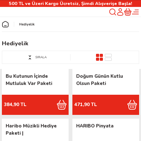
500 TL ve Üzeri Kargo Ücretsiz, Şimdi Alışverişe Başla!
Geri Dön
Hediyelik
rlık
Hediyelik
ılıfı
SIRALA
Bu Kutunun İçinde
Doğum Günün Kutlu
Mutluluk Var Paketi
Olsun Paketi
 Kişiselleştirilebilir Ürünler
384,90 TL
471,90 TL
Haribo Müzikli Hediye
HARIBO Pinyata
Paketi |
Kişiselleştirilebilir