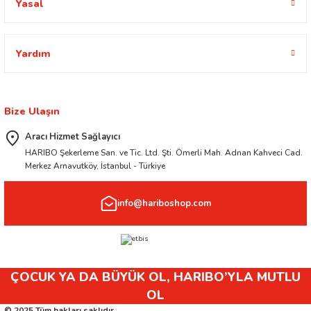
Yasal
Yardım
Bize Ulaşın
Aracı Hizmet Sağlayıcı
HARIBO Şekerleme San. ve Tic. Ltd. Şti. Ömerli Mah. Adnan Kahveci Cad.
Merkez Arnavutköy, İstanbul - Türkiye
info@hariboshop.com
ÇOCUK YA DA BÜYÜK OL, HARIBO’YLA MUTLU
OL
© 2025 Tüm hakları saklıdır.