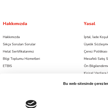
Hakkımızda
Yasal
Hakkımızda
İptal, İade Koşul
Sıkça Sorulan Sorular
Üyelik Sözleşme
Helal Sertifikalarımız
Çerez Politikası
Bilgi Toplumu Hizmetleri
Mesafeli Satış 
ETBIS
Ön Bilgilendirm
Kişisel Verilere
K.V.K.K. Hakkın
Bu web-sitesinde çerezler