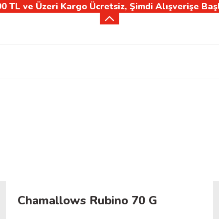
0 TL ve Üzeri Kargo Ücretsiz, Şimdi Alışverişe Baş
Chamallows Rubino 70 G