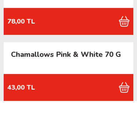
78,00 TL
Chamallows Pink & White 70 G
43,00 TL