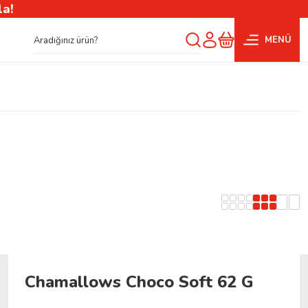
la!
MENÜ
Chamallows Choco Soft 62 G