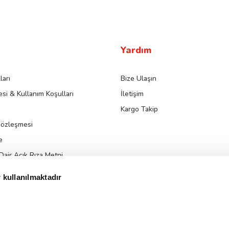
Yardım
ları
Bize Ulaşın
si & Kullanım Koşulları
İletişim
Kargo Takip
Sözleşmesi
e
 Dair Açık Rıza Metni
da Aydınlatma Metni
 kullanılmaktadır