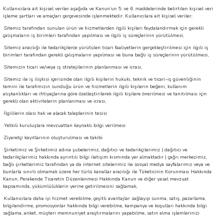
Kullanıcılara ait kişisel veriler aşağıda ve Kanun’un 5. ve 6. maddelerinde belirtilen kişisel veri
işleme şartları ve amaçları çerçevesinde işlenmektedir. Kullanıcılara ait kişisel veriler;
·
Sitemiz tarafından sunulan ürün ve hizmetlerden ilgili kişileri faydalandırmak için gerekli
çalışmaların iş birimleri tarafından yapılması ve ilgili iş süreçlerinin yürütülmesi,
·
Sitemiz aracılığı ile tedarikçilerce yürütülen ticari faaliyetlerin gerçekleştirilmesi için ilgili iş
birimleri tarafından gerekli çalışmaların yapılması ve buna bağlı iş süreçlerinin yürütülmesi,
·
Sitemizin ticari ve/veya iş stratejilerinin planlanması ve icrası,
·
Sitemiz ile iş ilişkisi içerisinde olan ilgili kişilerin hukuki, teknik ve ticari-iş güvenliğinin
temini ile tarafımızın sunduğu ürün ve hizmetlerin ilgili kişilerin beğeni, kullanım
alışkanlıkları ve ihtiyaçlarına göre özelleştirilerek ilgili kişilere önerilmesi ve tanıtılması için
gerekli olan aktivitelerin planlanması ve icrası,
·
İlgililerin olası hak ve alacak taleplerinin tesisi
·
Yetkili kuruluşlara mevzuattan kaynaklı bilgi verilmesi
·
Ziyaretçi kayıtlarının oluşturulması ve takibi
·
Şirketimiz ve Şirketimiz adına şubelerimiz, dağıtıcı ve tedarikçilerimiz ( dağıtıcı ve
tedarikçilerimiz hakkında ayrıntılı bilgi iletişim kısmında yer almaktadır ) çağrı merkezimiz,
bağlı şirketlerimiz tarafından ya da internet sitelerimiz ile sosyal medya sayfalarımız veya ve
bunlarla sınırlı olmamak üzere her türlü kanallar aracılığı ile Tüketicinin Korunması Hakkında
Kanun, Perakende Ticaretin Düzenlenmesi Hakkında Kanun ve diğer yasal mevzuat
kapsamında, yükümlülüklerin yerine getirilmesini sağlamak,
·
Kullanıcılara daha iyi hizmet verebilme, çeşitli avantajlar sağlayıp sunma, satış, pazarlama,
bilgilendirme, promosyonlar hakkında bilgi verebilme, kampanya ve koşulları hakkında bilgi
sağlama, anket, müşteri memnuniyet araştırmalarını yapabilme, satın alma işlemlerinizi