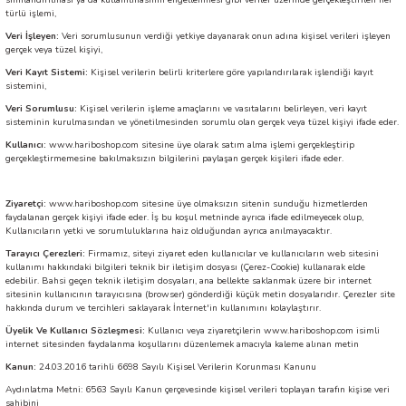
sınıflandırılması ya da kullanılmasının engellenmesi gibi veriler üzerinde gerçekleştirilen her
türlü işlemi,
Veri İşleyen:
Veri
sorumlusunun verdiği yetkiye dayanarak onun adına kişisel verileri işleyen
gerçek veya tüzel kişiyi,
Veri Kayıt Sistemi:
Kişisel
verilerin belirli kriterlere göre yapılandırılarak işlendiği kayıt
sistemini,
Veri Sorumlusu:
Kişisel
verilerin işleme amaçlarını ve vasıtalarını belirleyen, veri kayıt
sisteminin kurulmasından ve yönetilmesinden sorumlu olan gerçek veya tüzel kişiyi ifade eder.
Kullanıcı:
www.hariboshop.com sitesine üye olarak satım alma işlemi gerçekleştirip
gerçekleştirmemesine bakılmaksızın bilgilerini paylaşan gerçek kişileri ifade eder.
Ziyaretçi:
www.hariboshop.com sitesine üye olmaksızın sitenin sunduğu hizmetlerden
faydalanan gerçek kişiyi ifade eder. İş bu koşul metninde ayrıca ifade edilmeyecek olup,
Kullanıcıların yetki ve sorumluluklarına haiz olduğundan ayrıca anılmayacaktır.
Tarayıcı Çerezleri:
Firmamız, siteyi ziyaret eden kullanıcılar ve kullanıcıların web sitesini
kullanımı hakkındaki bilgileri teknik bir iletişim dosyası (Çerez-Cookie) kullanarak elde
edebilir. Bahsi geçen teknik iletişim dosyaları, ana bellekte saklanmak üzere bir internet
sitesinin kullanıcının tarayıcısına (browser) gönderdiği küçük metin dosyalarıdır. Çerezler site
hakkında durum ve tercihleri saklayarak İnternet'in kullanımını kolaylaştırır.
Üyelik Ve Kullanıcı Sözleşmesi:
Kullanıcı veya ziyaretçilerin www.hariboshop.com isimli
internet sitesinden faydalanma koşullarını düzenlemek amacıyla kaleme alınan metin
Kanun:
24.03.2016 tarihli 6698 Sayılı Kişisel Verilerin Korunması Kanunu
Aydınlatma Metni: 6563 Sayılı Kanun çerçevesinde kişisel verileri toplayan tarafın kişise veri
sahibini