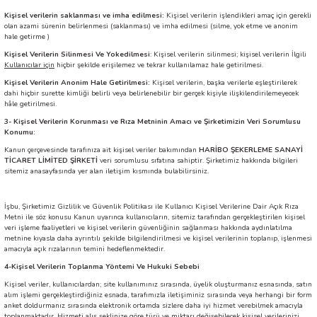
Kişisel verilerin saklanması ve imha edilmesi:
Kişisel verilerin işlendikleri amaç için gerekli
olan azami sürenin belirlenmesi (saklanması) ve imha edilmesi (silme, yok etme ve anonim
hale getirme )
Kişisel Verilerin Silinmesi Ve Yokedilmesi
: Kişisel verilerin silinmesi; kişisel verilerin İlgili
Kullanıcılar için
hiçbir şekilde erişilemez ve tekrar kullanılamaz hale getirilmesi.
Kişisel Verilerin Anonim Hale Getirilmesi:
Kişisel verilerin, başka verilerle eşleştirilerek
dahi hiçbir surette kimliği belirli veya belirlenebilir bir gerçek kişiyle ilişkilendirilemeyecek
hâle getirilmesi.
3-
Kişisel Verilerin Korunması ve Rıza Metninin Amacı ve Şirketimizin Veri Sorumlusu
Konumu:
Kanun çerçevesinde tarafınıza ait kişisel veriler bakımından
HARİBO ŞEKERLEME SANAYİ
TİCARET LİMİTED ŞİRKETİ
veri sorumlusu sıfatına sahiptir. Şirketimiz hakkında bilgileri
sitemiz anasayfasında yer alan iletişim kısmında bulabilirsiniz.
İşbu, Şirketimiz Gizlilik ve Güvenlik Politikası ile Kullanıcı Kişisel Verilerine Dair Açık Rıza
Metni ile söz konusu Kanun uyarınca kullanıcıların, sitemiz tarafından gerçekleştirilen kişisel
veri işleme faaliyetleri ve kişisel verilerin güvenliğinin sağlanması hakkında aydınlatılma
metnine kıyasla daha ayrıntılı şekilde bilgilendirilmesi ve kişisel verilerinin toplanıp, işlenmesi
amacıyla açık rızalarının temini hedeflenmektedir.
4-Kişisel Verilerin Toplanma Yöntemi Ve Hukuki Sebebi
Kişisel veriler, kullanıcılardan; site kullanımınız sırasında, üyelik oluşturmanız esnasında, satın
alım işlemi gerçekleştirdiğiniz esnada, tarafımızla iletişiminiz sırasında veya herhangi bir form
anket doldurmanız sırasında elektronik ortamda sizlere daha iyi hizmet verebilmek amacıyla
toplanmaktadır. Hizmeti alış şeklinize göre türü ve miktarı değişebilecek kişisel verilerinizi