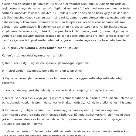
sürelerinin de sonuna gelinmişse; kişisel veriler yalnızca olası hukuki uyuşmazlıklarda delil
teşkil etmesi veya kişisel veriye bağlı ilgili hakkın ileri sürülebilmesi veya savunmanın tesis
edilmesi amacıyla saklanabilmektedir. Buradaki sürelerin tesisinde bahsi geçen hakkın ileri
sürülebilmesine yönelik zaman aşımı süreleri ile zaman aşımı sürelerinin geçmesine rağmen
daha önce aynı konularda Sitemiz’e yöneltilen taleplerdeki örnekler esas alınarak saklama
süreleri belirlenmektedir. Bu durumda saklanan kişisel verilere herhangi bir başka amaçla
erişilmemekte ve ancak ilgili hukuki uyuşmazlıkta kullanılması gerektiği zaman ilgili kişisel
verilere erişim sağlanmaktadır. Burada da bahsi geçen süre sona erdikten sonra takriben en
geç 6 ay içerisinde kişisel veriler silinmekte, yok edilmekte veya anonim hale getirilmektedir.
11- Kişisel Veri Sahibi Olarak Kullanıcıların Hakları:
Kanun’un 11. maddesi uyarınca veri sahipleri;
a)
Kendileri ile ilgili kişisel veri işlenip işlenmediğini öğrenme,
b)
Kişisel verileri işlenmişse buna ilişkin bilgi talep etme,
c)
Kişiselverilerin işlenme amacını ve bunların amacına uygun kullanılıp kullanılmadığını
öğrenme,
d)
Yurt içinde veya yurt dışında kişisel verilerin aktarıldığı üçüncü kişileri bilme,
e)
Kişisel verilerin eksik veya yanlış işlenmiş olması hâlinde bunların düzeltilmesini isteme ve
bu kapsamda yapılan işlemin kişisel verilerin aktarıldığı üçüncü kişilere bildirilmesini isteme,
f)
Kanun ve ilgili diğer kanun hükümlerine uygun olarak işlenmiş olmasına rağmen,
işlenmesini gerektiren sebeplerin ortadan kalkması hâlinde kişisel verilerin silinmesini veya
yok edilmesini isteme ve bu kapsamda yapılan işlemin kişisel verilerin aktarıldığı üçüncü
kişilere bildirilmesini isteme,
g)
İşlenen verilerin münhasıran otomatik sistemler vasıtasıyla analiz edilmesi suretiyle kişinin