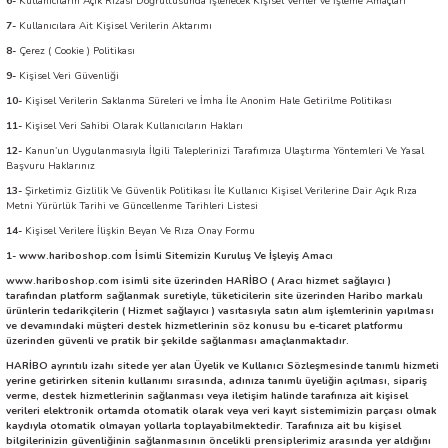
6-
Kullanıcıların Açık Rızası Doğrultusunda İşlenecek Kişisel Veriler ve İşleme Amaçları
7-
Kullanıcılara Ait Kişisel Verilerin Aktarımı
8-
Çerez ( Cookie ) Politikası
9-
Kişisel Veri Güvenliği
10-
Kişisel Verilerin Saklanma Süreleri ve İmha İle Anonim Hale Getirilme Politikası
11-
Kişisel Veri Sahibi Olarak Kullanıcıların Hakları
12-
Kanun’un Uygulanmasıyla İlgili Taleplerinizi Tarafımıza Ulaştırma Yöntemleri Ve Yasal
Başvuru Haklarınız
13-
Şirketimiz Gizlilik Ve Güvenlik Politikası İle Kullanıcı Kişisel Verilerine Dair Açık Rıza
Metni Yürürlük Tarihi ve Güncellenme Tarihleri Listesi
14-
Kişisel Verilere İlişkin Beyan Ve Rıza Onay Formu
1- www.hariboshop.com İsimli Sitemizin Kuruluş Ve İşleyiş Amacı
www.hariboshop.com isimli site üzerinden HARİBO
( Aracı hizmet sağlayıcı )
tarafından platform sağlanmak suretiyle, tüketicilerin site üzerinden Haribo markalı
ürünlerin tedarikçilerin ( Hizmet sağlayıcı ) vasıtasıyla satın alım işlemlerinin yapılması
ve devamındaki müşteri destek hizmetlerinin söz konusu bu e-ticaret platformu
üzerinden güvenli ve pratik bir şekilde sağlanması amaçlanmaktadır.
HARİBO ayrıntılı izahı sitede yer alan Üyelik ve Kullanıcı Sözleşmesinde tanımlı hizmeti
yerine getirirken sitenin kullanımı sırasında, adınıza tanımlı üyeliğin açılması, sipariş
verme, destek hizmetlerinin sağlanması veya iletişim halinde tarafınıza ait kişisel
verileri elektronik ortamda otomatik olarak veya veri kayıt sistemimizin parçası olmak
kaydıyla otomatik olmayan yollarla toplayabilmektedir. Tarafınıza ait bu kişisel
bilgilerinizin güvenliğinin sağlanmasının öncelikli prensiplerimiz arasında yer aldığını