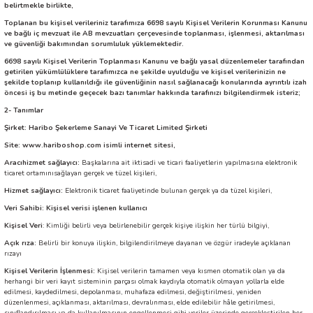
belirtmekle birlikte,
Toplanan bu kişisel verileriniz tarafımıza 6698 sayılı Kişisel Verilerin Korunması Kanunu
ve bağlı iç mevzuat ile AB mevzuatları çerçevesinde toplanması, işlenmesi, aktarılması
ve güvenliği bakımından sorumluluk yüklemektedir.
6698 sayılı Kişisel Verilerin Toplanması Kanunu ve bağlı yasal düzenlemeler tarafından
getirilen yükümlülüklere tarafımızca ne şekilde uyulduğu ve kişisel verilerinizin ne
şekilde toplanıp kullanıldığı ile güvenliğinin nasıl sağlanacağı konularında ayrıntılı izah
öncesi iş bu metinde geçecek bazı tanımlar hakkında tarafınızı bilgilendirmek isteriz;
2- Tanımlar
Şirket: Haribo Şekerleme Sanayi Ve Ticaret Limited Şirketi
Site: www.hariboshop.com isimli internet sitesi,
Aracıhizmet sağlayıcı:
Başkalarına ait iktisadi ve ticari faaliyetlerin yapılmasına elektronik
ticaret ortamınısağlayan gerçek ve tüzel kişileri,
Hizmet sağlayıcı:
Elektronik ticaret faaliyetinde bulunan gerçek ya da tüzel kişileri,
Veri Sahibi: Kişisel verisi işlenen kullanıcı
Kişisel Veri
: Kimliği belirli veya belirlenebilir gerçek kişiye ilişkin her türlü bilgiyi,
Açık rıza:
Belirli bir konuya ilişkin, bilgilendirilmeye dayanan ve özgür iradeyle açıklanan
rızayı
Kişisel Verilerin İşlenmesi:
Kişisel
verilerin tamamen veya kısmen otomatik olan ya da
herhangi bir veri kayıt sisteminin parçası olmak kaydıyla otomatik olmayan yollarla elde
edilmesi, kaydedilmesi, depolanması, muhafaza edilmesi, değiştirilmesi, yeniden
düzenlenmesi, açıklanması, aktarılması, devralınması, elde edilebilir hâle getirilmesi,