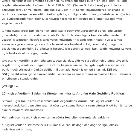
verdiğiniz talimat istikametinde kullanılır. Alışveriş sırasında kullanılan kredi kartı ile ilgili
bilgiler sitelerimizden bağımsız olarak 128 bit SSL (Secure Sockets Layer) protokolü ile
şifrelenip sorgulanmak üzere ilgili bankaya ulaştırılır. Kartın kullanılabilirliği onaylandığı
takdirde alışverişe devam edilir. Kartla ilgili hiçbir bilgi tarafımızdan görüntülenemediğinden
ve kaydedilmediğinden, üçüncü şahısların herhangi bir koşulda bu bilgileri ele geçirmesi
engellenmiş olur.
Online olarak kredi kartı ile verilen siparişlerin ödeme/fatura/teslimat adresi bilgilerinin
güvenilirliği firmamız tarafından Kredi Kartları Dolandırıcılığına karşı denetlenmektedir. Bu
yüzden, sitemizden ilk defa sipariş veren kullanıcıların siparişlerinin tedarik ve teslimat
aşamasına gelebilmesi için öncelikle finansal ve adres/telefon bilgilerinin doğruluğunun
onaylanması gereklidir. Bu bilgilerin kontrolü için gerekirse kredi kartı sahibi kullanıcı ile veya
ilgili banka ile irtibata geçilmektedir.
Üye olurken verdiğiniz tüm bilgilere sadece siz ulaşabilir ve siz değiştirebilirsiniz. Üye giriş
bilgilerinizi güvenli koruduğunuz takdirde başkalarının sizinle ilgili bilgilere ulaşması ve
bunları değiştirmesi mümkün değildir. Bu amaçla, üyelik işlemleri sırasında
128 bit
SSL
güvenlik alanı içinde hareket edilir. Bu sistem kırılması mümkün olmayan bir uluslararası
bir şifreleme standardıdır.
[WU3]
[FK4]
10- Kişisel Verilerin Saklanma Süreleri ve İmha İle Anonim Hale Getirilme Politikası
Sitemiz, ilgili kanunlarda ve mevzuatlarda öngörülmesi durumunda kişisel verileri bu
mevzuatlarda belirtilen süre veyahut eğer açık rızanız ile daha uzun süreler öngörülmüş ise bu
süreler boyunca saklamaktadır.
Veri sahiplerine ait kişisel veriler, aşağıda belirtilen durumlarda saklanır:
a. Kişisel verilerin sözleşmelerin kurulması ve ifası ile doğrudan doğruya ilgili olması
nedeniyle saklanması,