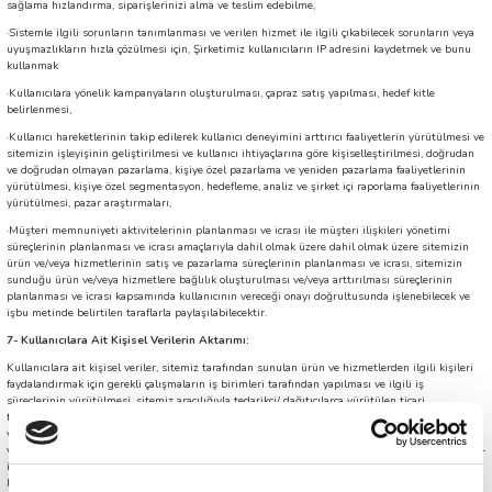
sağlama hızlandırma, siparişlerinizi alma ve teslim edebilme,
·
Sistemle ilgili sorunların tanımlanması ve verilen hizmet ile ilgili çıkabilecek sorunların veya
uyuşmazlıkların hızla çözülmesi için, Şirketimiz kullanıcıların IP adresini kaydetmek ve bunu
kullanmak
·
Kullanıcılara yönelik kampanyaların oluşturulması, çapraz satış yapılması, hedef kitle
belirlenmesi,
·
Kullanıcı hareketlerinin takip edilerek kullanıcı deneyimini arttırıcı faaliyetlerin yürütülmesi ve
sitemizin işleyişinin geliştirilmesi ve kullanıcı ihtiyaçlarına göre kişiselleştirilmesi, doğrudan
ve doğrudan olmayan pazarlama, kişiye özel pazarlama ve yeniden pazarlama faaliyetlerinin
yürütülmesi, kişiye özel segmentasyon, hedefleme, analiz ve şirket içi raporlama faaliyetlerinin
yürütülmesi, pazar araştırmaları,
·
Müşteri memnuniyeti aktivitelerinin planlanması ve icrası ile müşteri ilişkileri yönetimi
süreçlerinin planlanması ve icrası amaçlarıyla dahil olmak üzere dahil olmak üzere sitemizin
ürün ve/veya hizmetlerinin satış ve pazarlama süreçlerinin planlanması ve icrası, sitemizin
sunduğu ürün ve/veya hizmetlere bağlılık oluşturulması ve/veya arttırılması süreçlerinin
planlanması ve icrası kapsamında kullanıcının vereceği onayı doğrultusunda işlenebilecek ve
işbu metinde belirtilen taraflarla paylaşılabilecektir.
7- Kullanıcılara Ait Kişisel Verilerin Aktarımı:
Kullanıcılara ait kişisel veriler, sitemiz tarafından sunulan ürün ve hizmetlerden ilgili kişileri
faydalandırmak için gerekli çalışmaların iş birimleri tarafından yapılması ve ilgili iş
süreçlerinin yürütülmesi, sitemiz aracılığıyla tedarikçi/ dağıtıcılarca yürütülen ticari
faaliyetlerin gerçekleştirilmesi için ilgili iş birimleri tarafından gerekli çalışmaların yapılması
ve buna bağlı iş süreçlerinin yürütülmesi, sitemizin ticari ve/veya iş stratejilerinin planlanması
ve icrası, sitemizin ve sitemiz ile iş ilişkisi içerisinde olan ilgili kişilerin hukuki, teknik ve ticari-
iş güvenliğinin temini ile sitemizin sunduğu ürün ve hizmetlerin ilgili kişilerin beğeni,
kullanım alışkanlıkları ve ihtiyaçlarına göre özelleştirilerek ilgili kişilere önerilmesi ve