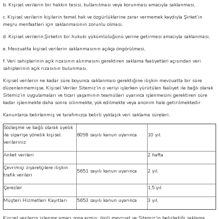
b. Kişisel verilerin bir hakkın tesisi, kullanılması veya korunması amacıyla saklanması,
c. Kişisel verilerin kişilerin temel hak ve özgürlüklerine zarar vermemek kaydıyla Şirket’in
meşru menfaatleri için saklanmasının zorunlu olması,
d. Kişisel verilerin,Şirketin bir hukuki yükümlülüğünü yerine getirmesi amacıyla saklanması,
e. Mevzuatta kişisel verilerin saklanmasının açıkça öngörülmesi,
f. Veri sahiplerinin açık rızasının alınmasını gerektiren saklama faaliyetleri açısından veri
sahiplerinin açık rızasının bulunması,
Kişisel verilerin ne kadar süre boyunca saklanması gerektiğine ilişkin mevzuatta bir süre
düzenlenmemişse, Kişisel Veriler Sitemiz’in o veriyi işlerken yürütülen faaliyet ile bağlı olarak
Sitemiz’in uygulamaları ve ticari yaşamının teamülleri uyarınca işlenmesini gerektiren süre
kadar işlenmekte daha sonra silinmekte, yok edilmekte veya anonim hale getirilmektedir.
Kanunlarca belirlenmiş ve tarafımızca belirli yaklaşık veri saklama süreleri;
Sözleşme ve bağlı olarak üyelik
ile siparişe yönelik kişisel
6098 sayılı kanun uyarınca
10 yıl
verileriniz
Anket verileri
2 hafta
Çevrimiçi ziyaretçilere ilişkin
5651 sayılı kanun uyarınca
2 yıl
trafik verileri
Çerezler
1,5 yıl
Müşteri Hizmetleri Kayıtları
5653 sayılı kanun uyarınca
3 yıl
Kişisel verilerin işlenme amacı sona ermiş; ilgili mevzuat ve Sitemiz’in belirlediği saklama