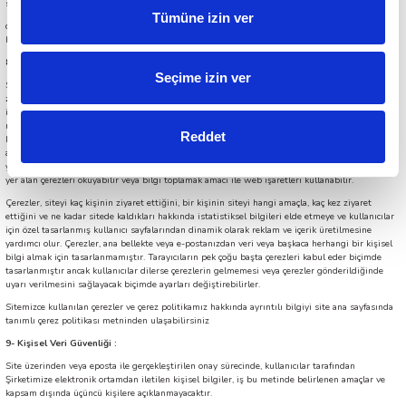
soruşturmanın yürütümü amacıyla kullanıcılarla ilgili bilgi talep edilmesi;
Tümüne izin ver
d)
Kullanıcıların hakları veya güvenliklerini korumak için bilgi vermenin gerekli olduğu
hallerdir.
8-Çerez ( Cookie ) Politikası :
Seçime izin ver
Sitemiz; online davranışsal reklamcılık ve pazarlama yapılabilmesi amacıyla siteye gelen
ziyaretçilerin üye olmasalar dahi sitedeki davranışlarını tarayıcıda bulunan bir cookie (çerez) ile
ilişkilendirme ve görüntülenen sayfa sayısı, ziyaret süresi ve hedef tamamlama sayısı gibi
metrikleri temel alan yeniden pazarlama listeleri tanımlama hakkını haizdir. Daha sonra bu
Reddet
kullanıcıya sitede ya da Görüntülü Reklam Ağı’ndaki diğer sitelerde, kullanıcıların ilgi
alanlarına göre hedefe yönelik reklam içeriği gösterilebilir. Google AFS reklamlarının Sitemize
yönlendirilmesi esnasında Google kullanıcıların tarayıcısına çerez yerleştirebilir veya bunlarda
yer alan çerezleri okuyabilir veya bilgi toplamak amacı ile web işaretleri kullanabilir.
Çerezler, siteyi kaç kişinin ziyaret ettiğini, bir kişinin siteyi hangi amaçla, kaç kez ziyaret
ettiğini ve ne kadar sitede kaldıkları hakkında istatistiksel bilgileri elde etmeye ve kullanıcılar
için özel tasarlanmış kullanıcı sayfalarından dinamik olarak reklam ve içerik üretilmesine
yardımcı olur. Çerezler, ana bellekte veya e-postanızdan veri veya başkaca herhangi bir kişisel
bilgi almak için tasarlanmamıştır. Tarayıcıların pek çoğu başta çerezleri kabul eder biçimde
tasarlanmıştır ancak kullanıcılar dilerse çerezlerin gelmemesi veya çerezler gönderildiğinde
uyarı verilmesini sağlayacak biçimde ayarları değiştirebilirler.
Sitemizce kullanılan çerezler ve çerez politikamız hakkında ayrıntılı bilgiyi site ana sayfasında
tanımlı çerez politikası metninden ulaşabilirsiniz
9-
Kişisel Veri Güvenliği :
Site üzerinden veya eposta ile gerçekleştirilen onay sürecinde, kullanıcılar tarafından
Şirketimize elektronik ortamdan iletilen kişisel bilgiler, iş bu metinde belirlenen amaçlar ve
kapsam dışında üçüncü kişilere açıklanmayacaktır.