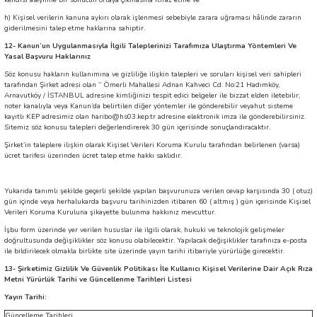
kendisi aleyhine bir sonucun ortaya çıkmasına itiraz etme ve
h)
Kişisel verilerin kanuna aykırı olarak işlenmesi sebebiyle zarara uğraması hâlinde zararın
giderilmesini talep etme haklarına sahiptir.
12- Kanun’un Uygulanmasıyla İlgili Taleplerinizi Tarafımıza Ulaştırma Yöntemleri Ve
Yasal Başvuru Haklarınız
Söz konusu hakların kullanımına ve gizliliğe ilişkin talepleri ve soruları kişisel veri sahipleri
tarafından Şirket adresi olan ‘’ Ömerli Mahallesi Adnan Kahveci Cd. No:21 Hadımköy,
Arnavutköy / İSTANBUL adresine
kimliğinizi tespit edici belgeler ile bizzat elden iletebilir,
noter kanalıyla veya Kanun’da belirtilen diğer yöntemler ile gönderebilir veyahut sisteme
kayıtlı KEP adresimiz olan haribo@hs03.kep.tr adresine elektronik imza ile gönderebilirsiniz.
Sitemiz söz konusu talepleri değerlendirerek 30 gün içerisinde sonuçlandıracaktır.
Şirket’in taleplere ilişkin olarak Kişisel Verileri Koruma Kurulu tarafından belirlenen (varsa)
ücret tarifesi üzerinden ücret talep etme hakkı saklıdır.
Yukarıda tanımlı şekilde geçerli şekilde yapılan başvurunuza verilen cevap karşısında 30 ( otuz)
gün içinde veya herhalukarda başvuru tarihinizden itibaren 60 ( altmış ) gün içerisinde Kişisel
Verileri Koruma Kuruluna şikayette bulunma hakkınız mevcuttur.
İşbu form üzerinde yer verilen hususlar ile ilgili olarak, hukuki ve teknolojik gelişmeler
doğrultusunda değişiklikler söz konusu olabilecektir. Yapılacak değişiklikler tarafınıza e-posta
ile bildirilecek olmakla birlikte site üzerinde yayın tarihi itibariyle yürürlüğe girecektir.
13- Şirketimiz Gizlilik Ve Güvenlik Politikası İle Kullanıcı Kişisel Verilerine Dair Açık Rıza
Metni Yürürlük Tarihi ve Güncellenme Tarihleri Listesi
Yayın Tarihi:
Güncelleme Tarihleri