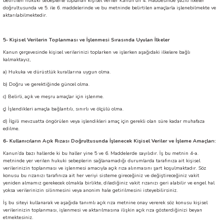
belirtilen hukuki sebeplerle toplanan kişisel veriler Kanun’un 4. Maddesinde yazılı ilkeler
doğrultusunda ve 5. ile 6. maddelerinde ve bu metninde belirtilen amaçlarla işlenebilmekte ve
aktarılabilmektedir.
5- Kişisel Verilerin Toplanması ve İşlenmesi Sırasında Uyulan İlkeler
Kanun çerçevesinde kişisel verilerinizi toplarken ve işlerken aşağıdaki ilkelere bağlı
kalmaktayız,
a) Hukuka ve dürüstlük kurallarına uygun olma.
b) Doğru ve gerektiğinde güncel olma.
c) Belirli, açık ve meşru amaçlar için işlenme.
ç) İşlendikleri amaçla bağlantılı, sınırlı ve ölçülü olma.
d) İlgili mevzuatta öngörülen veya işlendikleri amaç için gerekli olan süre kadar muhafaza
edilme.
6- Kullanıcıların Açık Rızası Doğrultusunda İşlenecek Kişisel Veriler ve İşleme Amaçları:
Kanun’da bazı hallerde ki bu haller yine 5 ve 6. Maddelerde sayılıdır. İş bu metnin 4-a.
metninde yer verilen hukuki sebeplerin sağlanamadığı durumlarda tarafınıza ait kişisel
verilerinizin toplanması ve işlenmesi amacıyla açık rıza alınmasını şart koşulmaktadır. Söz
konusu bu rızanızı tarafınıza ait her veriyi sisteme gireceğiniz ve değiştireceğiniz vakit
yeniden almamız gerekecek olmakla birlikte, dilediğiniz vakit rızanızı geri alabilir ve engel hal
yoksa verilerinizin silinmesini veya anonim hale getirilmesini isteyebilirsiniz.
İş bu siteyi kullanarak ve aşağıda tanımlı açık rıza metnine onay vererek söz konusu kişisel
verilerinizin toplanması, işlenmesi ve aktarılmasına ilişkin açık rıza gösterdiğinizi beyan
etmektesiniz.