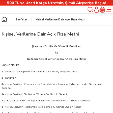
500 TL ve Üzeri Kargo Ücretsiz, Şimdi Alışverişe Başla!
Geri Dön
Sayfalar
Kişisel Verilerine Dair Açık Rıza Metni
rlık
Kişisel Verilerine Dair Açık Rıza Metni
ılıfı
Şirketimiz Gizlilik Ve Güvenlik Politikası
İle
Kullanıcı Kişisel Verilerine Dair Açık Rıza Metni
- İÇİNDEKİLER
 Kişiselleştirilebilir Ürünler
1-
www.hariboshop.com
İsimli Sitemizin Kuruluş Ve İşleyiş Amacı
2- Tanımlar
3-
Kişisel Verilerin Korunması ve Rıza Metninin Amacı ve Şirketimizin Veri Sorumlusu
Konumu
4-
Kişisel Verilerin Toplanma Yöntemi Ve Hukuki Sebebi
4-a.
Kişisel Verilerinizin Toplanmasına ve İşlenmesine Dair Hukuki Sebepler
5-
Kişisel Verilerin Toplanması ve İşlenmesi Sırasında Uyulan İlkeler