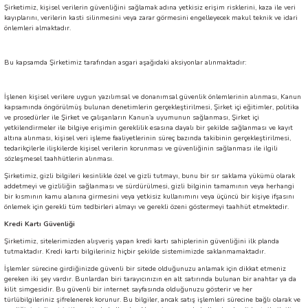
Şirketimiz, kişisel verilerin güvenliğini sağlamak adına yetkisiz erişim risklerini, kaza ile veri
kayıplarını, verilerin kasti silinmesini veya zarar görmesini engelleyecek makul teknik ve idari
önlemleri almaktadır.
Bu kapsamda Şirketimiz tarafından asgari aşağıdaki aksiyonlar alınmaktadır:
İşlenen kişisel verilere uygun yazılımsal ve donanımsal güvenlik önlemlerinin alınması, Kanun
kapsamında öngörülmüş bulunan denetimlerin gerçekleştirilmesi, Şirket içi eğitimler, politika
ve prosedürler ile Şirket ve çalışanların Kanun’a uyumunun sağlanması, Şirket içi
yetkilendirmeler ile bilgiye erişimin gereklilik esasına dayalı bir şekilde sağlanması ve kayıt
altına alınması, kişisel veri işleme faaliyetlerinin süreç bazında takibinin gerçekleştirilmesi,
tedarikçilerle ilişkilerde kişisel verilerin korunması ve güvenliğinin sağlanması ile ilgili
sözleşmesel taahhütlerin alınması.
Şirketimiz, gizli bilgileri kesinlikle özel ve gizli tutmayı, bunu bir sır saklama yükümü olarak
addetmeyi ve gizliliğin sağlanması ve sürdürülmesi, gizli bilginin tamamının veya herhangi
bir kısmının kamu alanına girmesini veya yetkisiz kullanımını veya üçüncü bir kişiye ifşasını
önlemek için gerekli tüm tedbirleri almayı ve gerekli özeni göstermeyi taahhüt etmektedir.
Kredi Kartı Güvenliği
Şirketimiz, sitelerimizden alışveriş yapan kredi kartı sahiplerinin güvenliğini ilk planda
tutmaktadır. Kredi kartı bilgileriniz hiçbir şekilde sistemimizde saklanmamaktadır.
İşlemler sürecine girdiğinizde güvenli bir sitede olduğunuzu anlamak için dikkat etmeniz
gereken iki şey vardır. Bunlardan biri tarayıcınızın en alt satırında bulunan bir anahtar ya da
kilit simgesidir. Bu güvenli bir internet sayfasında olduğunuzu gösterir ve her
türlübilgileriniz şifrelenerek korunur. Bu bilgiler, ancak satış işlemleri sürecine bağlı olarak ve