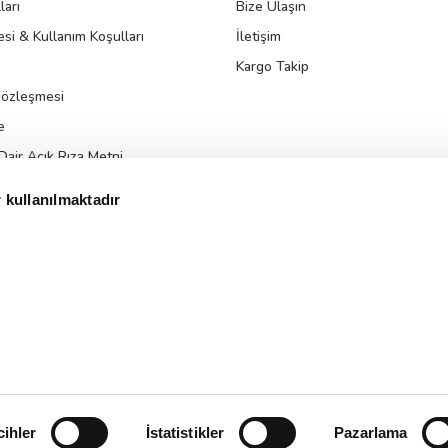
ları
Bize Ulaşın
si & Kullanım Koşulları
İletişim
Kargo Takip
Sözleşmesi
e
 Dair Açık Rıza Metni
da Aydınlatma Metni
 kullanılmaktadır
 YA DA BÜYÜK OL, HARIBO’YLA MU
r.
ile
ideasoft
e-
hazırlandı.
ticaret
cihler
İstatistikler
Pazarlama
paketleri