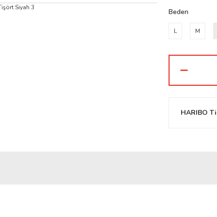
Beden
L
M
HARIBO Ti