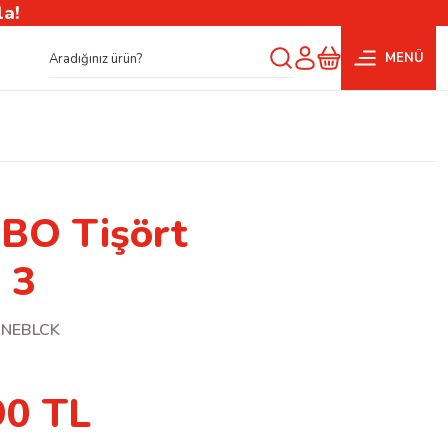
la!
MENÜ
BO Tişört
 3
NEBLCK
90 TL