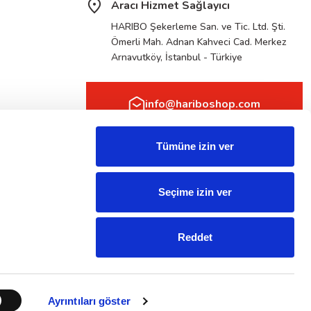
Aracı Hizmet Sağlayıcı
HARIBO Şekerleme San. ve Tic. Ltd. Şti.
Ömerli Mah. Adnan Kahveci Cad. Merkez
Arnavutköy, İstanbul - Türkiye
info@hariboshop.com
Tümüne izin ver
Seçime izin ver
TLU OL
Reddet
Ayrıntıları göster