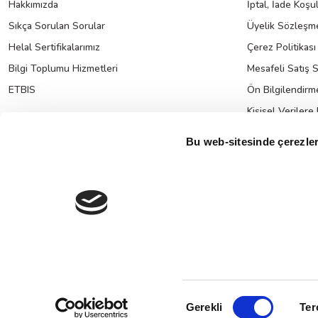
Hakkımızda
İptal, İade Koşul
Sıkça Sorulan Sorular
Üyelik Sözleşme
Helal Sertifikalarımız
Çerez Politikası
Bilgi Toplumu Hizmetleri
Mesafeli Satış 
ETBIS
Ön Bilgilendirm
Kişisel Verilere
K.V.K.K. Hakkın
Bu web-sitesinde çerezler
ÇOCUK
© 2025 Tüm hakları saklıdır.
Kredi kartı bilgileriniz 256bit SSL Sertifikası ile %100 koruma altındadı
Onay
Gerekli
Ter
Seçimi