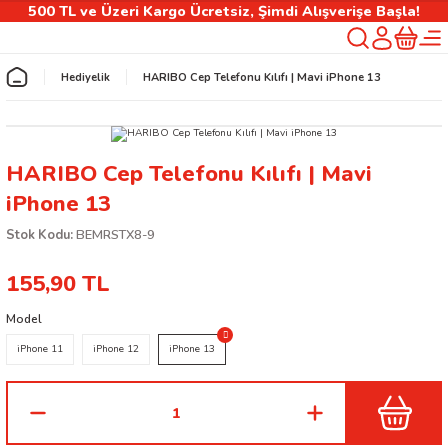
500 TL ve Üzeri Kargo Ücretsiz, Şimdi Alışverişe Başla!
Geri Dön
Hediyelik
HARIBO Cep Telefonu Kılıfı | Mavi iPhone 13
rlık
HARIBO Cep Telefonu Kılıfı | Mavi
ılıfı
iPhone 13
Stok Kodu:
BEMRSTX8-9
 Kişiselleştirilebilir Ürünler
155,90 TL
Model
iPhone 11
iPhone 12
iPhone 13