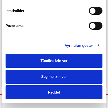
500 TL ve Üzeri Ücretsiz Kargo
İstatistikler
Pazarlama
Sorunsuz ve Garantili Teslimat
Ayrıntıları göster
Tümüne izin ver
Seçime izin ver
Güvenli Ödeme Sistemi
Reddet