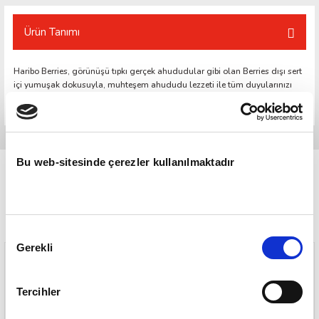
Ürün Tanımı
Haribo Berries, görünüşü tıpkı gerçek ahududular gibi olan Berries dışı sert
içi yumuşak dokusuyla, muhteşem ahududu lezzeti ile tüm duyularınızı
harekete geçirecek.
Bu web-sitesinde çerezler kullanılmaktadır
Onay
Gerekli
Seçimi
Tercihler
500 TL ve Üzeri Ücretsiz Kargo