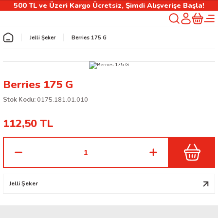
500 TL ve Üzeri Kargo Ücretsiz, Şimdi Alışverişe Başla!
Geri Dön
Jelli Şeker
Berries 175 G
rlık
Berries 175 G
ılıfı
Stok Kodu:
0175.181.01.010
112,50 TL
 Kişiselleştirilebilir Ürünler
Jelli Şeker