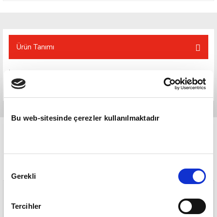
Ürün Tanımı
İçinde gerçek meyve suyu bulunan Haribo Altın Ayıcık, ahududu, ananas,
çilek, elma, limon ve portakal olmak üzere 6 lezzete sahiptir.
Bu web-sitesinde çerezler kullanılmaktadır
Onay
Gerekli
Seçimi
Tercihler