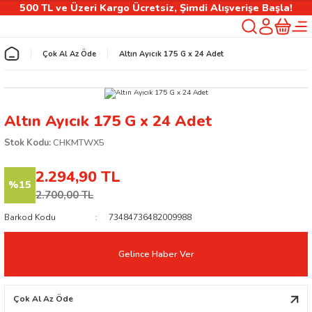
500 TL ve Üzeri Kargo Ücretsiz, Şimdi Alışverişe Başla!
Geri Dön
Çok Al Az Öde
Altın Ayıcık 175 G x 24 Adet
rlık
Altın Ayıcık 175 G x 24 Adet
ılıfı
Stok Kodu:
CHKMTWX5
2.294,90 TL
%15
 Kişiselleştirilebilir Ürünler
2.700,00 TL
Barkod Kodu
73484736482009988
Gelince Haber Ver
Çok Al Az Öde