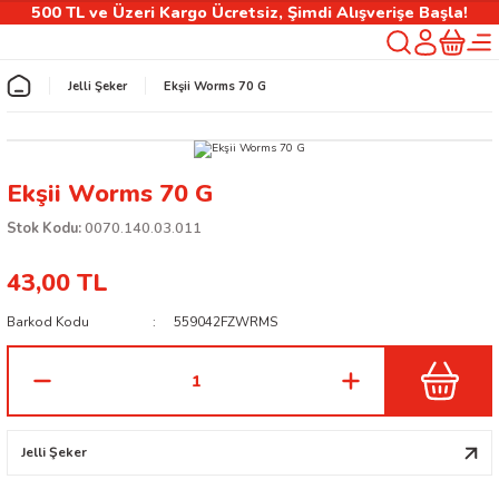
500 TL ve Üzeri Kargo Ücretsiz, Şimdi Alışverişe Başla!
Geri Dön
Jelli Şeker
Ekşii Worms 70 G
rlık
Ekşii Worms 70 G
ılıfı
Stok Kodu:
0070.140.03.011
43,00 TL
 Kişiselleştirilebilir Ürünler
Barkod Kodu
559042FZWRMS
Jelli Şeker