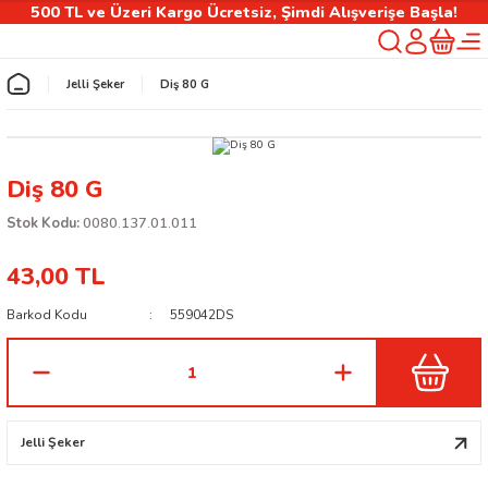
500 TL ve Üzeri Kargo Ücretsiz, Şimdi Alışverişe Başla!
Geri Dön
Jelli Şeker
Diş 80 G
rlık
Diş 80 G
ılıfı
Stok Kodu:
0080.137.01.011
43,00 TL
 Kişiselleştirilebilir Ürünler
Barkod Kodu
559042DS
Jelli Şeker