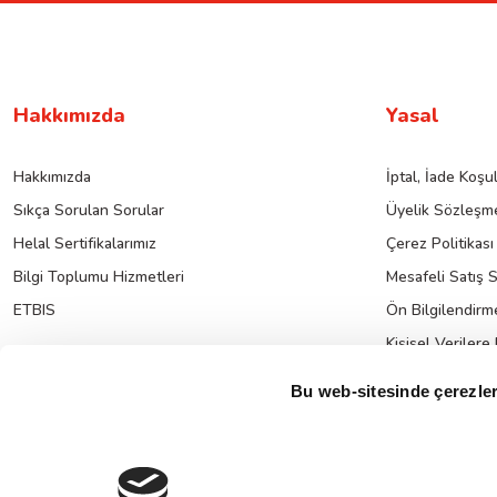
Hakkımızda
Yasal
Hakkımızda
İptal, İade Koşul
Sıkça Sorulan Sorular
Üyelik Sözleşme
Helal Sertifikalarımız
Çerez Politikası
Bilgi Toplumu Hizmetleri
Mesafeli Satış 
ETBIS
Ön Bilgilendirm
Kişisel Verilere
K.V.K.K. Hakkın
Bu web-sitesinde çerezler