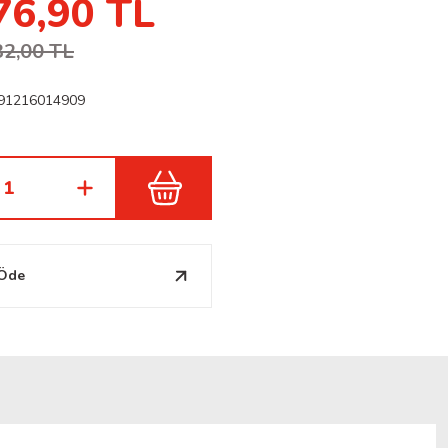
76,90 TL
32,00 TL
91216014909
 Öde