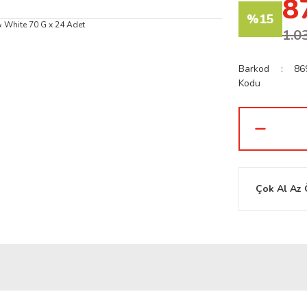
8
%15
1.0
Barkod
86
Kodu
Çok Al Az