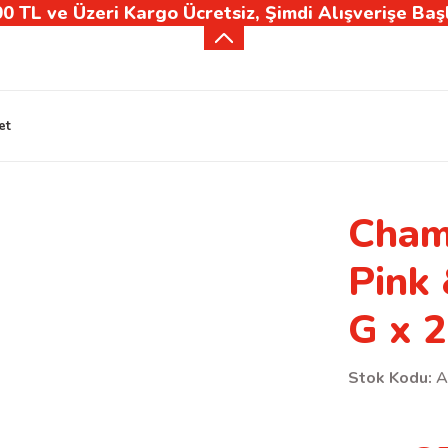
0 TL ve Üzeri Kargo Ücretsiz, Şimdi Alışverişe Baş
et
Cham
Pink
G x 
Stok Kodu:
A