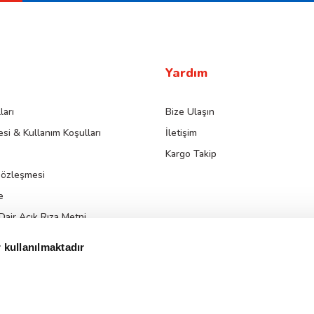
Yardım
ları
Bize Ulaşın
si & Kullanım Koşulları
İletişim
Kargo Takip
Sözleşmesi
e
 Dair Açık Rıza Metni
da Aydınlatma Metni
 kullanılmaktadır