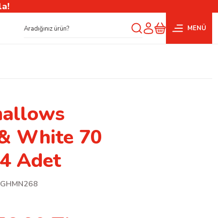
la!
MENÜ
allows
 & White 70
24 Adet
GHMN268